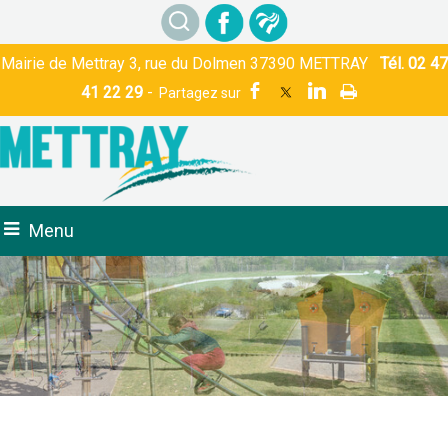
Mairie de Mettray 3, rue du Dolmen 37390 METTRAY
Tél. 02 47
41 22 29
-
Menu