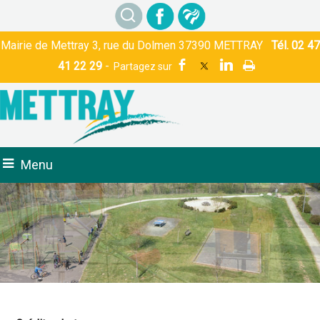
Mairie de Mettray 3, rue du Dolmen 37390 METTRAY
Tél. 02 47
41 22 29
-
Menu