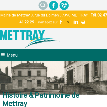
Mairie de Mettray 3, rue du Dolmen 37390 METTRAY
Tél. 02 47
41 22 29
-
Menu
Histoire & Patrimoine de
Mettray