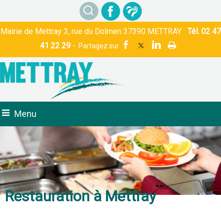
Mairie de Mettray 3, rue du Dolmen 37390 METTRAY
Tél. 02 47
41 22 29
-
Menu
Restauration à Mettray