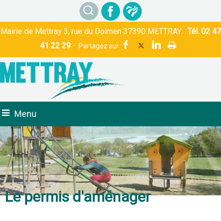
Mairie de Mettray 3, rue du Dolmen 37390 METTRAY
Tél. 02 47
41 22 29
-
Menu
Le permis d'aménager